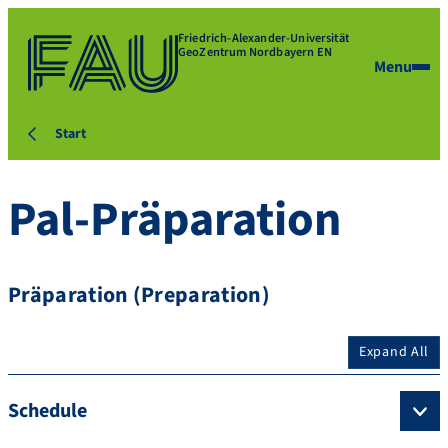
Friedrich-Alexander-Universität
GeoZentrum Nordbayern EN
Menu
Start
Pal-Präparation
Präparation (Preparation)
Expand All
Schedule