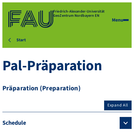
Friedrich-Alexander-Universität
GeoZentrum Nordbayern EN
Menu
Start
Pal-Präparation
Präparation (Preparation)
Expand All
Schedule