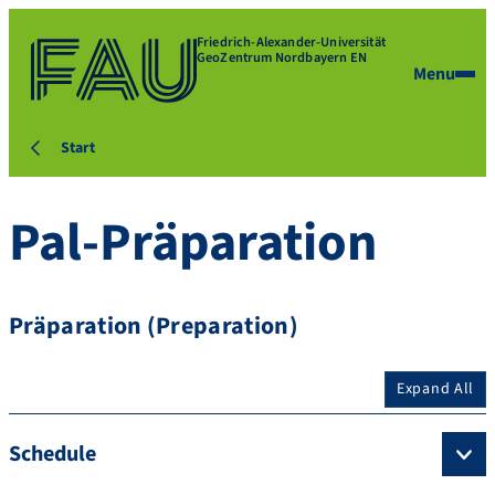
Friedrich-Alexander-Universität
GeoZentrum Nordbayern EN
Menu
Start
Pal-Präparation
Präparation (Preparation)
Expand All
Schedule