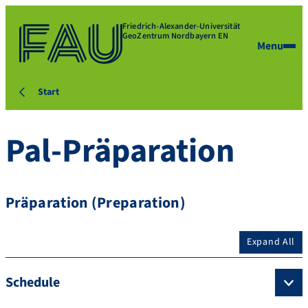
Friedrich-Alexander-Universität
GeoZentrum Nordbayern EN
Menu
Start
Pal-Präparation
Präparation (Preparation)
Expand All
Schedule