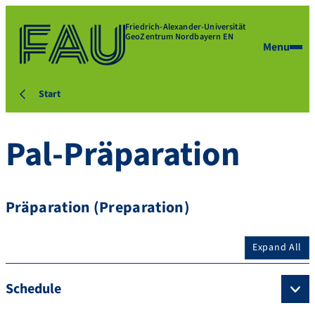
Friedrich-Alexander-Universität
GeoZentrum Nordbayern EN
Menu
Start
Pal-Präparation
Präparation (Preparation)
Expand All
Schedule