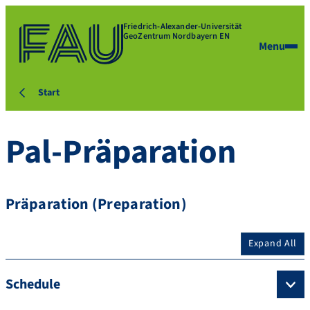
Friedrich-Alexander-Universität
GeoZentrum Nordbayern EN
Menu
Start
Pal-Präparation
Präparation (Preparation)
Expand All
Schedule