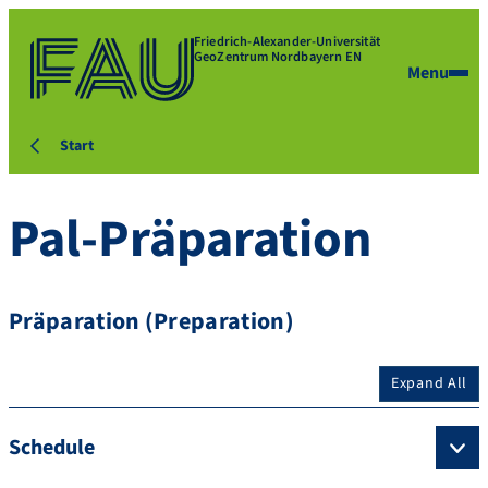
Friedrich-Alexander-Universität
GeoZentrum Nordbayern EN
Menu
Start
Pal-Präparation
Präparation (Preparation)
Expand All
Schedule