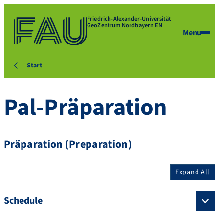
Friedrich-Alexander-Universität
GeoZentrum Nordbayern EN
Menu
Start
Pal-Präparation
Präparation (Preparation)
Expand All
Schedule