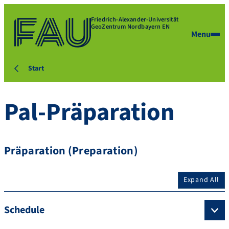
Friedrich-Alexander-Universität
GeoZentrum Nordbayern EN
Menu
Start
Pal-Präparation
Präparation (Preparation)
Expand All
Schedule