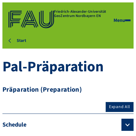
Friedrich-Alexander-Universität
GeoZentrum Nordbayern EN
Menu
Start
Pal-Präparation
Präparation (Preparation)
Expand All
Schedule