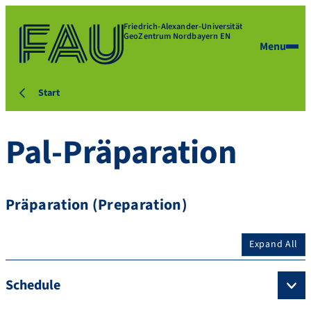
Friedrich-Alexander-Universität
GeoZentrum Nordbayern EN
Menu
Start
Pal-Präparation
Präparation (Preparation)
Expand All
Schedule