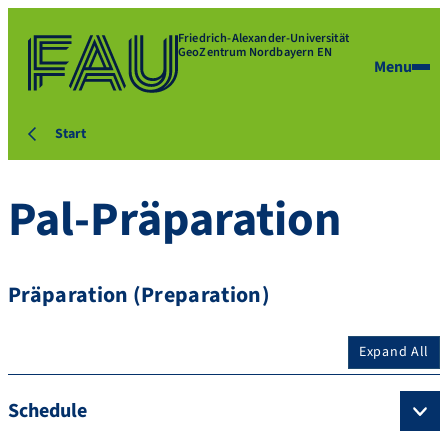
Friedrich-Alexander-Universität
GeoZentrum Nordbayern EN
Menu
Start
Pal-Präparation
Präparation (Preparation)
Expand All
Schedule