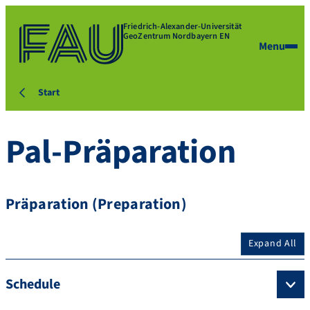
Friedrich-Alexander-Universität
GeoZentrum Nordbayern EN
Menu
Start
Pal-Präparation
Präparation (Preparation)
Expand All
Schedule