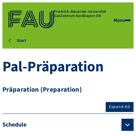
Friedrich-Alexander-Universität
GeoZentrum Nordbayern EN
Menu
Start
Pal-Präparation
Präparation (Preparation)
Expand All
Schedule