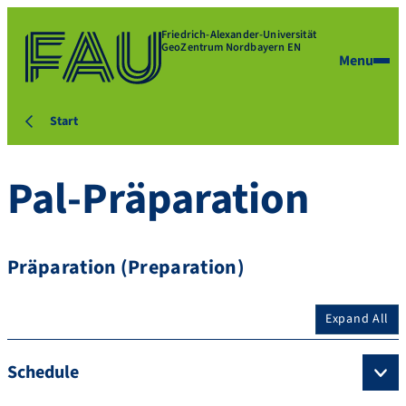
Friedrich-Alexander-Universität
GeoZentrum Nordbayern EN
Menu
Start
Pal-Präparation
Präparation (Preparation)
Expand All
Schedule