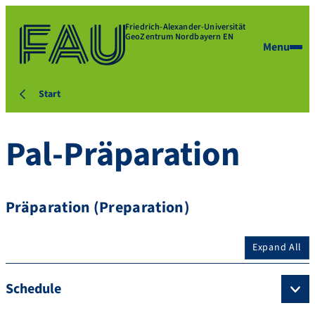
Friedrich-Alexander-Universität
GeoZentrum Nordbayern EN
Menu
Start
Pal-Präparation
Präparation (Preparation)
Expand All
Schedule