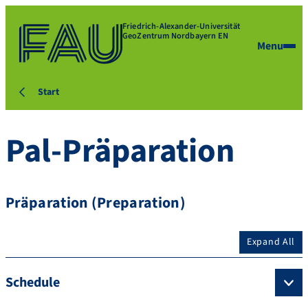
Friedrich-Alexander-Universität
GeoZentrum Nordbayern EN
Menu
Start
Pal-Präparation
Präparation (Preparation)
Expand All
Schedule