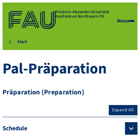
Friedrich-Alexander-Universität
GeoZentrum Nordbayern EN
Menu
Start
Pal-Präparation
Präparation (Preparation)
Expand All
Schedule