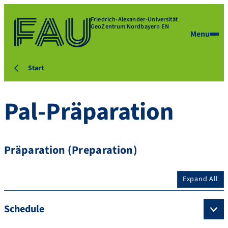
Friedrich-Alexander-Universität
GeoZentrum Nordbayern EN
Menu
Start
Pal-Präparation
Präparation (Preparation)
Expand All
Schedule