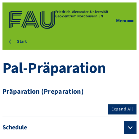
Friedrich-Alexander-Universität
GeoZentrum Nordbayern EN
Menu
Start
Pal-Präparation
Präparation (Preparation)
Expand All
Schedule