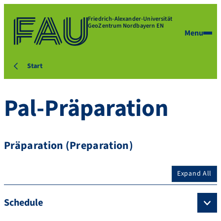
Friedrich-Alexander-Universität
GeoZentrum Nordbayern EN
Menu
Start
Pal-Präparation
Präparation (Preparation)
Expand All
Schedule