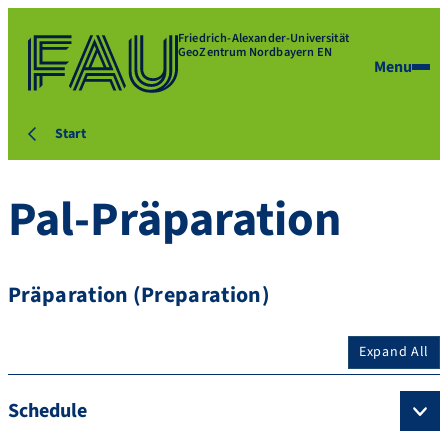
Friedrich-Alexander-Universität
GeoZentrum Nordbayern EN
Menu
Start
Pal-Präparation
Präparation (Preparation)
Expand All
Schedule