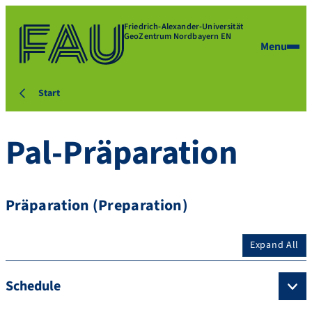
Friedrich-Alexander-Universität
GeoZentrum Nordbayern EN
Menu
Start
Pal-Präparation
Präparation (Preparation)
Expand All
Schedule