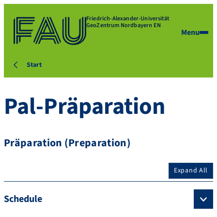
Friedrich-Alexander-Universität
GeoZentrum Nordbayern EN
Menu
Start
Pal-Präparation
Präparation (Preparation)
Expand All
Schedule