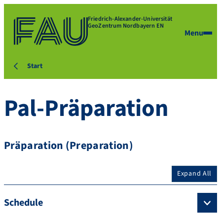
Friedrich-Alexander-Universität
GeoZentrum Nordbayern EN
Menu
Start
Pal-Präparation
Präparation (Preparation)
Expand All
Schedule