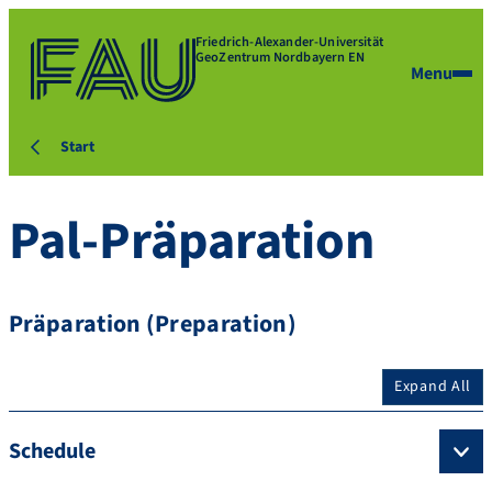
Friedrich-Alexander-Universität
GeoZentrum Nordbayern EN
Menu
Start
Pal-Präparation
Präparation (Preparation)
Expand All
Schedule