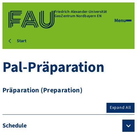
Friedrich-Alexander-Universität
GeoZentrum Nordbayern EN
Menu
Start
Pal-Präparation
Präparation (Preparation)
Expand All
Schedule