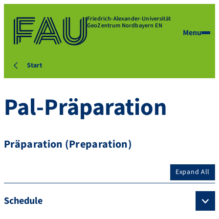
Friedrich-Alexander-Universität
GeoZentrum Nordbayern EN
Menu
Start
Pal-Präparation
Präparation (Preparation)
Expand All
Schedule