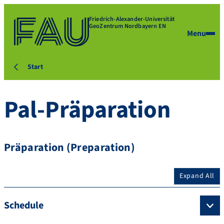
Friedrich-Alexander-Universität
GeoZentrum Nordbayern EN
Menu
Start
Pal-Präparation
Präparation (Preparation)
Expand All
Schedule