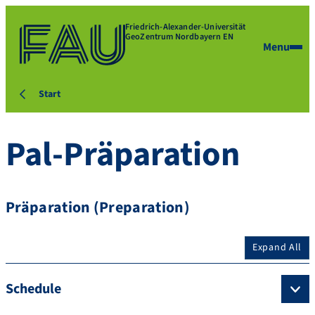
Friedrich-Alexander-Universität
GeoZentrum Nordbayern EN
Menu
Start
Pal-Präparation
Präparation (Preparation)
Expand All
Schedule