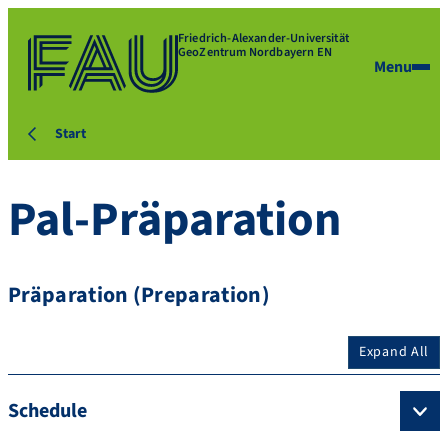
Friedrich-Alexander-Universität
GeoZentrum Nordbayern EN
Menu
Start
Pal-Präparation
Präparation (Preparation)
Expand All
Schedule