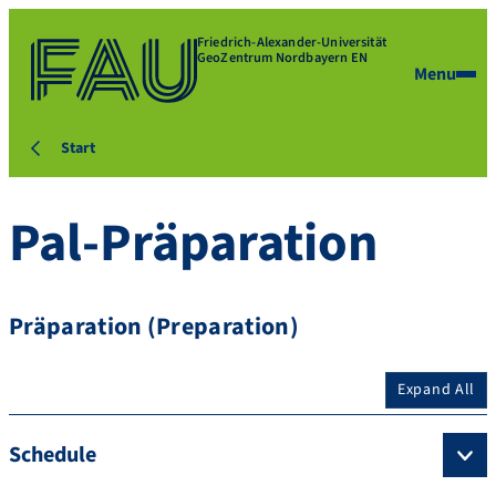
Friedrich-Alexander-Universität
GeoZentrum Nordbayern EN
Menu
Start
Pal-Präparation
Präparation (Preparation)
Expand All
Schedule