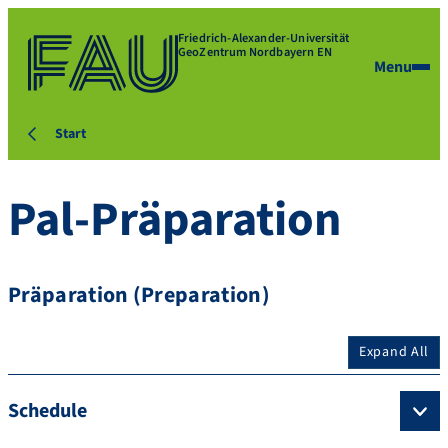
Friedrich-Alexander-Universität
GeoZentrum Nordbayern EN
Menu
Start
Pal-Präparation
Präparation (Preparation)
Expand All
Schedule