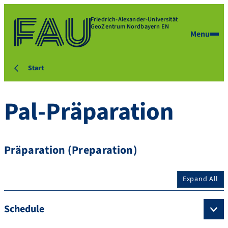
Friedrich-Alexander-Universität
GeoZentrum Nordbayern EN
Menu
Start
Pal-Präparation
Präparation (Preparation)
Expand All
Schedule