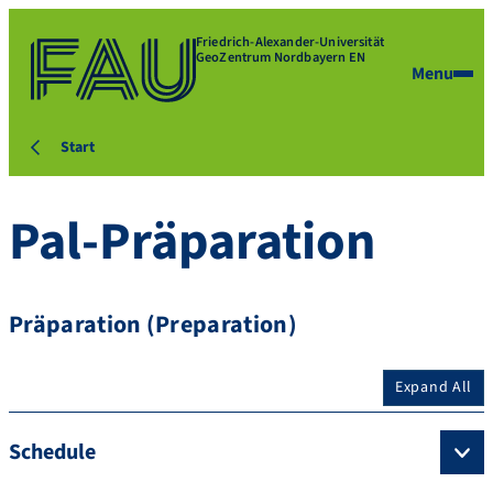
Friedrich-Alexander-Universität
GeoZentrum Nordbayern EN
Menu
Start
Pal-Präparation
Präparation (Preparation)
Expand All
Schedule