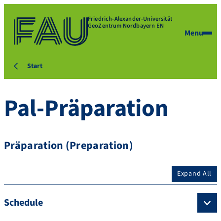
Friedrich-Alexander-Universität
GeoZentrum Nordbayern EN
Menu
Start
Pal-Präparation
Präparation (Preparation)
Expand All
Schedule