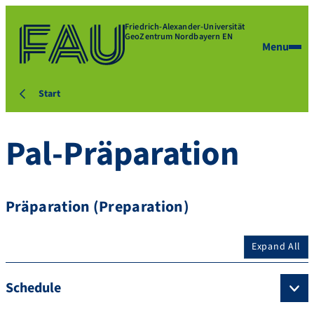
Friedrich-Alexander-Universität
GeoZentrum Nordbayern EN
Menu
Start
Pal-Präparation
Präparation (Preparation)
Expand All
Schedule