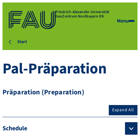
Friedrich-Alexander-Universität
GeoZentrum Nordbayern EN
Menu
Start
Pal-Präparation
Präparation (Preparation)
Expand All
Schedule