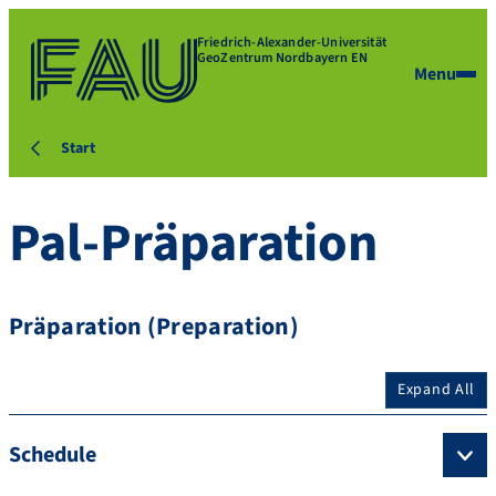
Friedrich-Alexander-Universität
GeoZentrum Nordbayern EN
Menu
Start
Pal-Präparation
Präparation (Preparation)
Expand All
Schedule