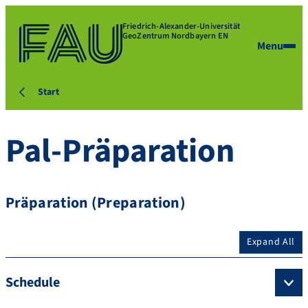
Friedrich-Alexander-Universität
GeoZentrum Nordbayern EN
Menu
Start
Pal-Präparation
Präparation (Preparation)
Expand All
Schedule