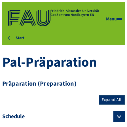
Friedrich-Alexander-Universität
GeoZentrum Nordbayern EN
Menu
Start
Pal-Präparation
Präparation (Preparation)
Expand All
Schedule