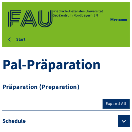
Friedrich-Alexander-Universität
GeoZentrum Nordbayern EN
Menu
Start
Pal-Präparation
Präparation (Preparation)
Expand All
Schedule