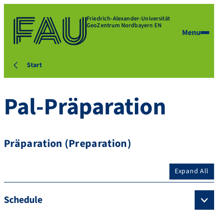
Friedrich-Alexander-Universität
GeoZentrum Nordbayern EN
Menu
Start
Pal-Präparation
Präparation (Preparation)
Expand All
Schedule