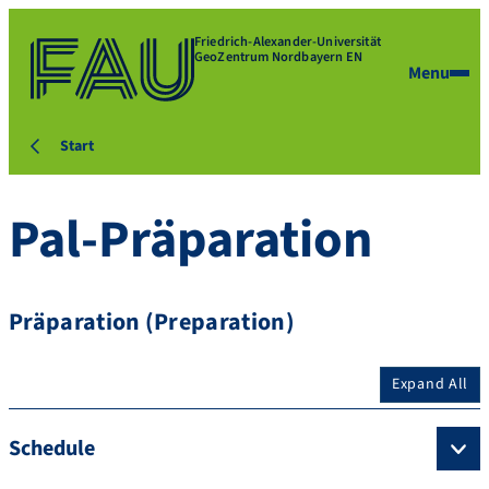
Friedrich-Alexander-Universität
GeoZentrum Nordbayern EN
Menu
Start
Pal-Präparation
Präparation (Preparation)
Expand All
Schedule