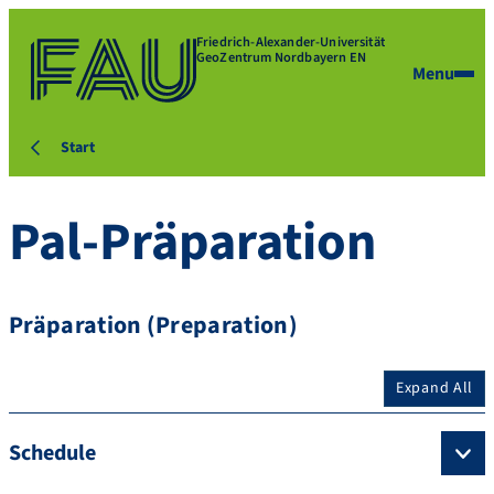
Friedrich-Alexander-Universität
GeoZentrum Nordbayern EN
Menu
Start
Pal-Präparation
Präparation (Preparation)
Expand All
Schedule