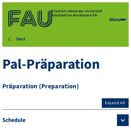
Friedrich-Alexander-Universität
GeoZentrum Nordbayern EN
Menu
Start
Pal-Präparation
Präparation (Preparation)
Expand All
Schedule