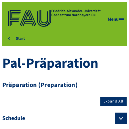
Friedrich-Alexander-Universität
GeoZentrum Nordbayern EN
Menu
Start
Pal-Präparation
Präparation (Preparation)
Expand All
Schedule