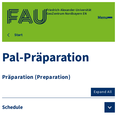
Friedrich-Alexander-Universität
GeoZentrum Nordbayern EN
Menu
Start
Pal-Präparation
Präparation (Preparation)
Expand All
Schedule