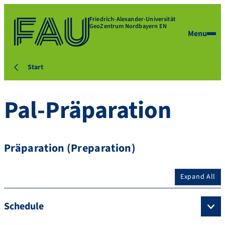
Friedrich-Alexander-Universität
GeoZentrum Nordbayern EN
Menu
Start
Pal-Präparation
Präparation (Preparation)
Expand All
Schedule