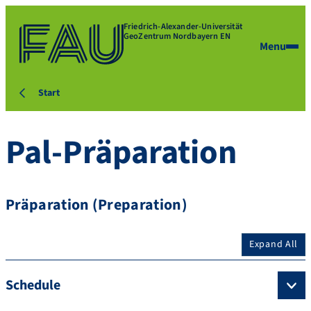
Friedrich-Alexander-Universität
GeoZentrum Nordbayern EN
Menu
Start
Pal-Präparation
Präparation (Preparation)
Expand All
Schedule